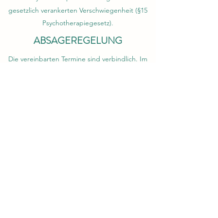
gesetzlich verankerten Verschwiegenheit (§15
Psychotherapiegesetz).
ABSAGEREGELUNG
Die vereinbarten Termine sind verbindlich. Im
Falle einer Verhinderung sind Absage bis 24h
vor dem Termin kostenlos, ansonsten wird die
Stunde verrechnet.